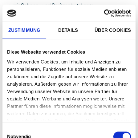
mit Schnee- und Spritzschutzkante
Teleskop-Aussteller, vierseitig kippbar, mit
Verriegelung
ZUSTIMMUNG
DETAILS
ÜBER COOKIES
ZUM PRODUKT
Diese Webseite verwendet Cookies
Wir verwenden Cookies, um Inhalte und Anzeigen zu
personalisieren, Funktionen für soziale Medien anbieten
zu können und die Zugriffe auf unsere Website zu
analysieren. Außerdem geben wir Informationen zu Ihrer
Dachhauben 28x28
Verwendung unserer Website an unsere Partner für
(280x280 mm)
soziale Medien, Werbung und Analysen weiter. Unsere
Partner führen diese Informationen möglicherweise mit
weiteren Daten zusammen, die Sie ihnen bereitgestellt
haben oder die sie im Rahmen Ihrer Nutzung der Dienste
gesammelt haben.
Einwilligungsauswahl
Notwendig